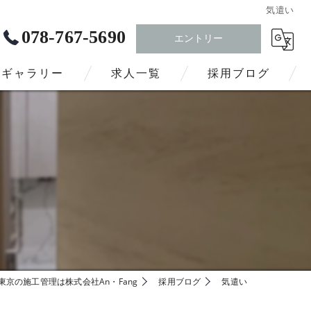
気遣い
078-767-5690
エントリー
トギャラリー
求人一覧
採用ブログ
東京の施工管理は株式会社An・Fang
採用ブログ
気遣い